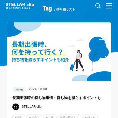
Tag
持ち物リスト
2024.10.08
その他
長期出張時の持ち物事情・持ち物を減らすポイントも
STELLAR clip
# 会社
# 社会人
# 仕事
# 持ち物リスト
# 持ち物