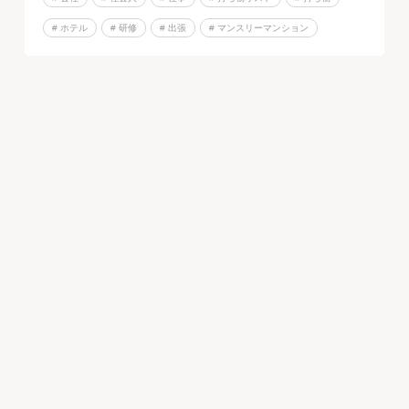
# ホテル
# 研修
# 出張
# マンスリーマンション