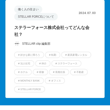
働く人の住まい
2024.07.03
STELLAR FORCEについて
ステラーフォース株式会社ってどんな会
社？
STELLAR clip 編集部
# 好きな家に帰ろう
# 転勤
# 家具家電レンタル
# 法人社宅
# 仲介
# ステラーフォース
# ホテル
# 研修
# 長期出張
# 不動産
# MONTHLY BANK
# オフィス
# STELLAR FORCE