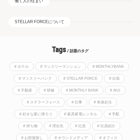
働く人の住まい
STELLAR FORCEについて
Tags
話題のタグ
# ホテル
# マンスリーマンション
# MONTHLYBANK
# マンスリーバンク
# STELLAR FORCE
# 出張
# 不動産
# 研修
# MONTHLY BANK
# 仲介
# ステラーフォース
# 仕事
# 単身赴任
# 好きな家に帰ろう
# 家具家電レンタル
# 手配
# 持ち物
# 滞在先
# 社員
# 社員紹介
# お部屋探し
# オウンドメディア
# オフィス